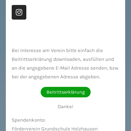
I
n
s
t
a
g
Bei Interesse am Verein bitte einfach die
r
a
Beitrittserklärung downloaden, ausfüllen und
m
an die angegebene E-Mail Adresse senden, bzw.
bei der angegebenen Adresse abgeben.
Beitrittserklärung
Danke!
Spendenkonto:
Förderverein Grundschule Holzhausen